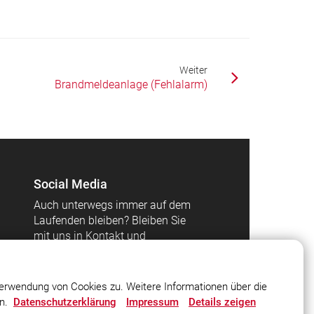
Weiter
Brandmeldeanlage (Fehlalarm)
Social Media
Auch unterwegs immer auf dem
Laufenden bleiben? Bleiben Sie
mit uns in Kontakt und
vernetzen Sie sich mit uns!
erwendung von Cookies zu. Weitere Informationen über die
en.
Datenschutzerklärung
Impressum
Details zeigen